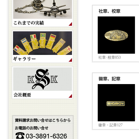
社章･校章053
徽章・記章127