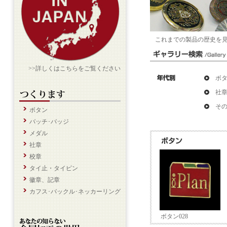
これまでの製品の歴史を
>>詳しくはこちらをご覧ください
ボ
社
そ
ボタン
バッチ･バッジ
メダル
社章
校章
タイ止・タイピン
徽章、記章
カフス･バックル･ネッカーリング
ボタン028