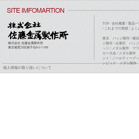
TOP
/
会社概要
/
製品一
/
これまでの実績
/
よく
東京 バッジ製作
/
横
株式会社 佐藤金属製作所
ジ製作
/
台東区 バッ
東京都荒川区南千住8-5-7-109
ッジ
/
メダル製作 マ
カー大会
/
メダル製作
ント
/
ノベルティーグ
ンピック メダル製作
個人情報の取り扱いについて